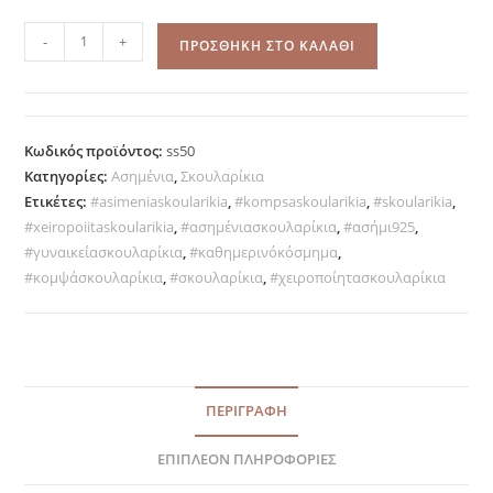
Lareta
-
+
ΠΡΟΣΘΉΚΗ ΣΤΟ ΚΑΛΆΘΙ
ασημένια
σκουλαρίκια
ποσότητα
Κωδικός προϊόντος:
ss50
Κατηγορίες:
Ασημένια
,
Σκουλαρίκια
Ετικέτες:
#asimeniaskoularikia
,
#kompsaskoularikia
,
#skoularikia
,
#xeiropoiitaskoularikia
,
#ασημένιασκουλαρίκια
,
#ασήμι925
,
#γυναικείασκουλαρίκια
,
#καθημερινόκόσμημα
,
#κομψάσκουλαρίκια
,
#σκουλαρίκια
,
#χειροποίητασκουλαρίκια
ΠΕΡΙΓΡΑΦΉ
ΕΠΙΠΛΈΟΝ ΠΛΗΡΟΦΟΡΊΕΣ