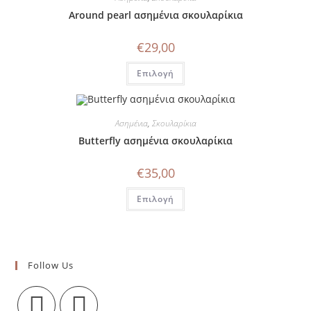
επιλογές
Around pearl ασημένια σκουλαρίκια
μπορούν
να
επιλεγούν
€
29,00
στη
σελίδα
Αυτό
του
Επιλογή
το
προϊόντος
προϊόν
έχει
πολλαπλές
παραλλαγές.
Ασημένια
,
Σκουλαρίκια
Οι
επιλογές
Butterfly ασημένια σκουλαρίκια
μπορούν
να
επιλεγούν
€
35,00
στη
σελίδα
Αυτό
του
Επιλογή
το
προϊόντος
προϊόν
έχει
πολλαπλές
παραλλαγές.
Οι
επιλογές
Follow Us
μπορούν
να
επιλεγούν
στη
σελίδα