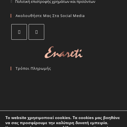
Opens
Πολιτική επιστροφής χρημάτων και προϊόντων
tab
new
a
in
tab
new
a
Ακολουθήστε Μας Στα Social Media
tab
new
tab
Opens
Opens
in
in
a
a
new
new
Τρόποι Πληρωμής
tab
tab
Το website χρησιμοποιεί cookies. Τα cookies μας βοηθάνε
να σας προσφέρουμε την καλύτερη δυνατή εμπειρία.