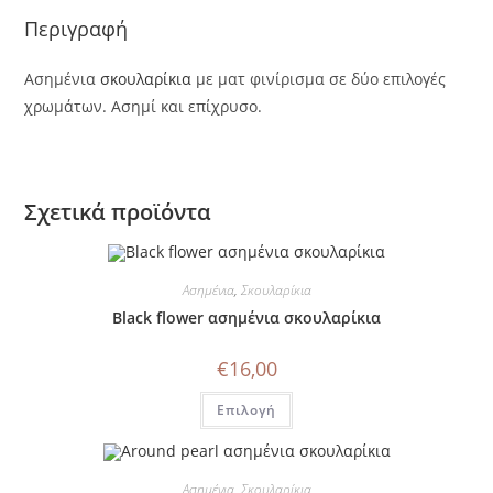
Περιγραφή
Ασημένια
σκουλαρίκια
με ματ φινίρισμα σε δύο επιλογές
χρωμάτων. Ασημί και επίχρυσο.
Σχετικά προϊόντα
Ασημένια
,
Σκουλαρίκια
Black flower ασημένια σκουλαρίκια
€
16,00
Αυτό
Επιλογή
το
προϊόν
έχει
πολλαπλές
παραλλαγές.
Ασημένια
,
Σκουλαρίκια
Οι