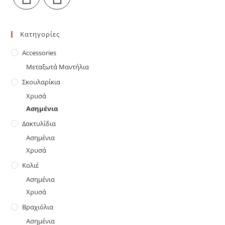
του
προϊόντος
Opens
Opens
in
in
Κατηγορίες
a
a
new
Accessories
new
tab
tab
Μεταξωτά Μαντήλια
Σκουλαρίκια
Χρυσά
Ασημένια
Δακτυλίδια
Ασημένια
Χρυσά
Κολιέ
Ασημένια
Χρυσά
Βραχιόλια
Ασημένια